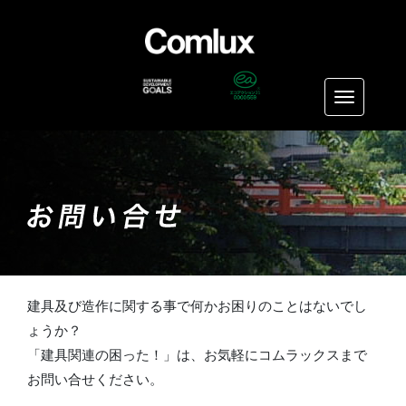
Toggle n
建具及び造作に関する事で何かお困りのことはないでし
ょうか？
「建具関連の困った！」は、お気軽にコムラックスまで
お問い合せください。